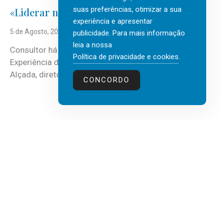
suas preferências, otimizar a sua
«Liderar não é um talento místico.»
experiência e apresentar
5 de Agosto, 2026
publicidade. Para mais informação
leia a nossa
Consultor há mais de três décadas nas áreas de
Política de privacidade e cookies
.
Experiência do Cliente, Vendas e Liderança, Manuel
Alçada, diretor executivo da...
CONCORDO