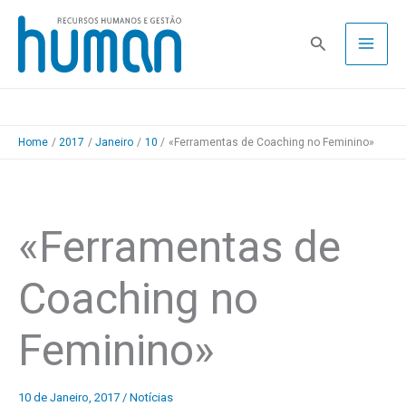
Skip
to
Pesquisa
content
Home
2017
Janeiro
10
«Ferramentas de Coaching no Feminino»
«Ferramentas de
Coaching no
Feminino»
10 de Janeiro, 2017
/
Notícias