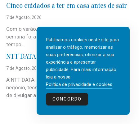
Cinco cuidados a ter em casa antes de sair
7 de Agosto, 2026
Com o verão, chegam também as férias, os fins-de-
semana fora e os dias em que a casa fica mais
Publicamos cookies neste site para
tempo...
analisar o tráfego, memorizar as
suas preferências, otimizar a sua
NTT DATA Insurtech Global Outlook 2026
experiência e apresentar
7 de Agosto, 2026
publicidade. Para mais informação
leia a nossa
A NTT DATA, consultora global em serviços de
Política de privacidade e cookies
.
negócio, tecnologia e inteligência artificial (IA), acaba
de divulgar a mais recente...
CONCORDO