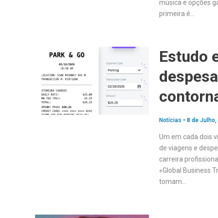
música e opções ga
primeira é…
Estudo e
despesa
contorna
Notícias
•
8 de Julho,
Um em cada dois vi
de viagens e desp
carreira profission
«Global Business Tr
tomam…