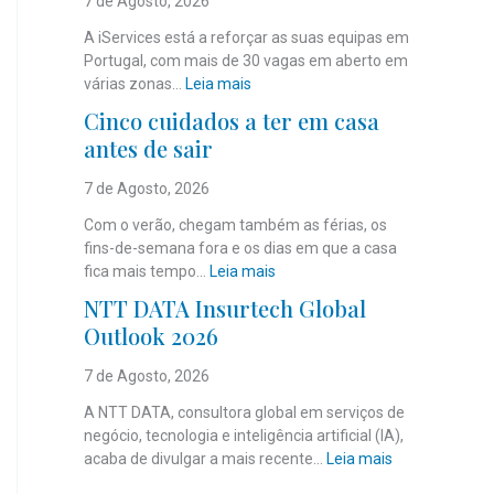
7 de Agosto, 2026
A iServices está a reforçar as suas equipas em
Portugal, com mais de 30 vagas em aberto em
:
várias zonas…
Leia mais
i
Cinco cuidados a ter em casa
S
antes de sair
e
r
7 de Agosto, 2026
v
i
Com o verão, chegam também as férias, os
c
fins-de-semana fora e os dias em que a casa
e
:
fica mais tempo…
Leia mais
s
C
NTT DATA Insurtech Global
c
i
Outlook 2026
o
n
m
c
7 de Agosto, 2026
m
o
a
c
A NTT DATA, consultora global em serviços de
i
u
negócio, tecnologia e inteligência artificial (IA),
s
i
:
acaba de divulgar a mais recente…
Leia mais
d
d
N