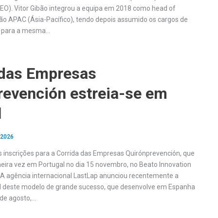
(CEO). Vitor Gibão integrou a equipa em 2018 como head of
gião APAC (Ásia-Pacífico), tendo depois assumido os cargos de
s para a mesma…
 das Empresas
revención estreia-se em
l
 2026
s inscrições para a Corrida das Empresas Quirónprevención, que
imeira vez em Portugal no dia 15 novembro, no Beato Innovation
a. A agência internacional LastLap anunciou recentemente a
l deste modelo de grande sucesso, que desenvolve em Espanha
 de agosto,…