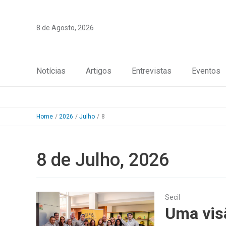
Skip
to
8 de Agosto, 2026
content
Notícias
Artigos
Entrevistas
Eventos
Home
2026
Julho
8
8 de Julho, 2026
Secil
Uma visã