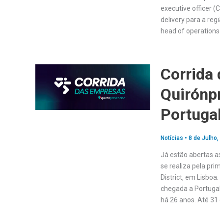
executive officer 
delivery para a re
head of operation
Corrida
Quirónp
Portuga
Notícias
•
8 de Julho,
Já estão abertas a
se realiza pela pr
District, em Lisbo
chegada a Portuga
há 26 anos. Até 31