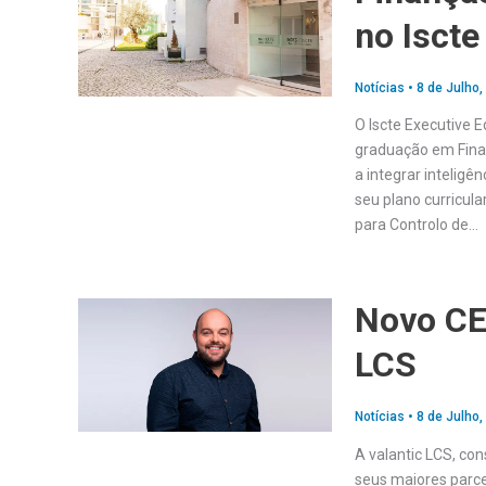
no Iscte
Notícias
•
8 de Julho,
O Iscte Executive 
graduação em Finan
a integrar inteligên
seu plano curricula
para Controlo de…
Novo CEO
LCS
Notícias
•
8 de Julho,
A valantic LCS, co
seus maiores parce