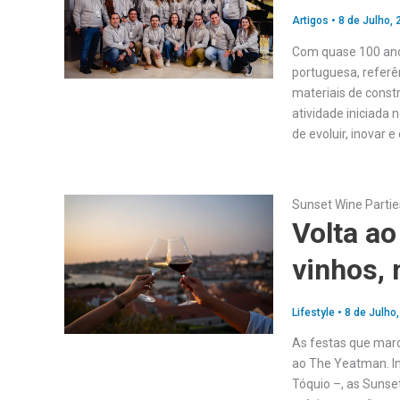
Artigos
•
8 de Julho, 
Com quase 100 anos 
portuguesa, referê
materiais de const
atividade iniciada
de evoluir, inovar e
Sunset Wine Parti
Volta a
vinhos,
Lifestyle
•
8 de Julho
As festas que marc
ao The Yeatman. In
Tóquio –, as Sunse