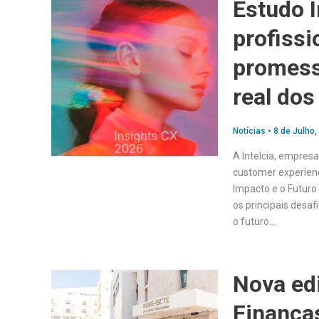
Estudo I
profissi
promess
real dos
Notícias
•
8 de Julho,
A Intelcia, empresa
customer experienc
Impacto e o Futuro
os principais desaf
o futuro…
Nova ed
Finança