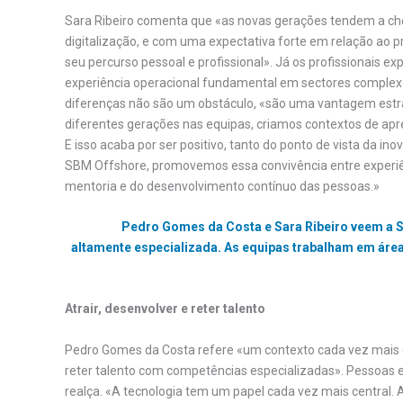
Sara Ribeiro comenta que «as novas gerações tendem a ch
digitalização, e com uma expectativa forte em relação ao 
seu percurso pessoal e profissional». Já os profissionais 
experiência operacional fundamental em sectores comple
diferenças não são um obstáculo, «são uma vantagem estrat
diferentes gerações nas equipas, criamos contextos de apr
E isso acaba por ser positivo, tanto do ponto de vista da i
SBM Offshore, promovemos essa convivência entre experiên
mentoria e do desenvolvimento contínuo das pessoas.»
Pedro Gomes da Costa e Sara Ribeiro veem a S
altamente especializada. As equipas trabalham em área
Atrair, desenvolver e reter talento
Pedro Gomes da Costa refere «um contexto cada vez mais e
reter talento com competências especializadas». Pessoas e
realça. «A tecnologia tem um papel cada vez mais central. A