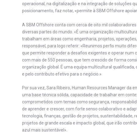
operacional, na digitalização e na integração de soluções 
posicionamento, faz notar, «permite à SBM Offshore apoiar 
A SBM Offshore conta com cerca de oito mil colaboradores di
diversas partes do mundo. «É uma organização multicultura
trabalham em áreas como engenharia, projetos, operações, 
responsável, para logo referir: «Reunimos perfis muito dife
que permite responder a desafios exigentes e operar num
com mais de 550 pessoas, que tem crescido de forma cons
organização global. É uma equipa multicultural qualificada,
e pelo contributo efetivo para o negócio.»
Por sua vez, Sara Ribeiro, Human Resources Manager da em
uma base técnica sólida, capacidade de trabalhar em contex
comprometidos com temas como segurança, responsabilidad
de aprender e crescer, com forte senso colaborativo e adap
tecnologia, finanças, gestão de projetos, sustentabilidade,
projetos de grande escala e impacto global, que irão contr
azul mais sustentável».