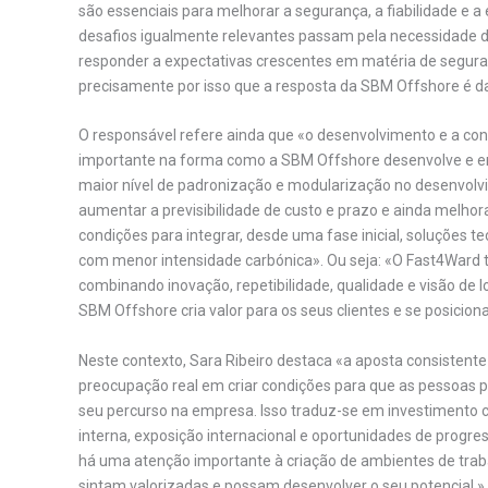
são essenciais para melhorar a segurança, a fiabilidade e 
desafios igualmente relevantes passam pela necessidade de
responder a expectativas crescentes em matéria de seguranç
precisamente por isso que a resposta da SBM Offshore é da
O responsável refere ainda que «o desenvolvimento e a c
importante na forma como a SBM Offshore desenvolve e e
maior nível de padronização e modularização no desenvolvim
aumentar a previsibilidade de custo e prazo e ainda melhora
condições para integrar, desde uma fase inicial, soluções 
com menor intensidade carbónica». Ou seja: «O Fast4Ward t
combinando inovação, repetibilidade, qualidade e visão de
SBM Offshore cria valor para os seus clientes e se posici
Neste contexto, Sara Ribeiro destaca «a aposta consistent
preocupação real em criar condições para que as pessoas p
seu percurso na empresa. Isso traduz-se em investiment
interna, exposição internacional e oportunidades de progr
há uma atenção importante à criação de ambientes de trabal
sintam valorizadas e possam desenvolver o seu potencial.»