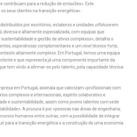
que contribuam para a redução de emissões». Este
os seus clientes na transição energética».
stribuídos por escritórios, estaleiros e unidades
offshore
em
l, diversa e altamente especializada, com equipas que
sustentabilidade e gestão de ativos complexos», detalha o
rentes, experiências complementares e um nível técnico forte,
 contexto altamente complexo. Em Portugal, temos uma equipa
istente e que representa já uma componente importante da
 que tem vindo a afirmar-se pelo talento, pela capacidade técnica
presa em Portugal, assinala que valorizam «profissionais com
tos complexos e internacionais, espírito colaborativo e
e e sustentabilidade, assim como jovens talentos com sede
tabilidade». A procura é por «pessoas nas áreas de engenharia,
 recursos humanos entre outras, com a possibilidade de integrar
ibuir para a transição energética e a construção de uma economia