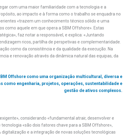
egar com uma maior familiaridade com a tecnologia e a
propósito, ao impacto e à forma como o trabalho se enquadra no
experientes «trazem um conhecimento técnico sólido e uma
xos como aquele em que opera a SBM Offshore». Estas
égica», faz notar a responsável, e explica: «Juntando
endizagem ricos, partilha de perspetivas e complementaridade.
novação como da consistência e da qualidade da execução. Na
cia e renovação através da dinâmica natural das equipas, da
BM Offshore como uma organização multicultural, diversa e
s como engenharia, projetos, operações, sustentabilidade e
gestão de ativos complexos.
xigente», considerando «fundamental atrair, desenvolver e
 tecnologia «são dois fatores chave para a SBM Offshore»,
 digitalização e a integração de novas soluções tecnológicas