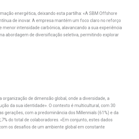
ormação energética, deixando esta partilha: «A SBM Offshore
contínua de inovar. A empresa mantém um foco claro no reforço
 de menor intensidade carbónica, alavancando a sua experiência
ma abordagem de diversificação seletiva, permitindo explorar
rganização de dimensão global, onde a diversidade, a
ção da sua identidade». O contexto é multicultural, com 30
ias gerações, com a predominância dos Millennials (61%) e da
,7% do total de colaboradores. «Em conjunto, estes dados
 com os desafios de um ambiente global em constante