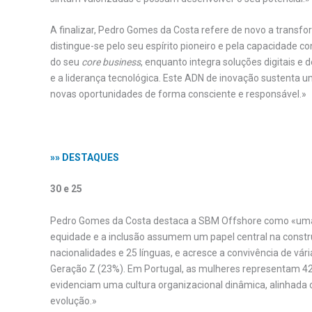
A finalizar, Pedro Gomes da Costa refere de novo a transf
distingue-se pelo seu espírito pioneiro e pela capacidade 
do seu
core business
, enquanto integra soluções digitais e
e a liderança tecnológica. Este ADN de inovação sustenta u
novas oportunidades de forma consciente e responsável.»
.
»» DESTAQUES
30 e 25
Pedro Gomes da Costa destaca a SBM Offshore como «uma o
equidade e a inclusão assumem um papel central na constru
nacionalidades e 25 línguas, e acresce a convivência de vár
Geração Z (23%). Em Portugal, as mulheres representam 42
evidenciam uma cultura organizacional dinâmica, alinhada
evolução.»