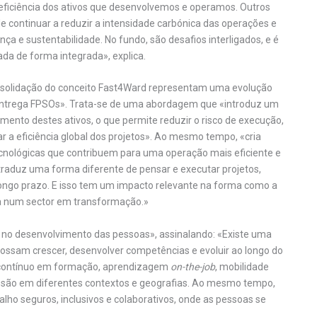
a eficiência dos ativos que desenvolvemos e operamos. Outros
 continuar a reduzir a intensidade carbónica das operações e
a e sustentabilidade. No fundo, são desafios interligados, e é
da de forma integrada», explica.
onsolidação do conceito Fast4Ward representam uma evolução
ntrega FPSOs». Trata-se de uma abordagem que «introduz um
ento destes ativos, o que permite reduzir o risco de execução,
r a eficiência global dos projetos». Ao mesmo tempo, «cria
tecnológicas que contribuem para uma operação mais eficiente e
raduz uma forma diferente de pensar e executar projetos,
 longo prazo. E isso tem um impacto relevante na forma como a
ona num sector em transformação.»
e no desenvolvimento das pessoas», assinalando: «Existe uma
ossam crescer, desenvolver competências e evoluir ao longo do
o contínuo em formação, aprendizagem
on-the-job
, mobilidade
essão em diferentes contextos e geografias. Ao mesmo tempo,
ho seguros, inclusivos e colaborativos, onde as pessoas se