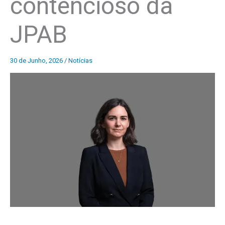
contencioso da
JPAB
30 de Junho, 2026
/
Notícias