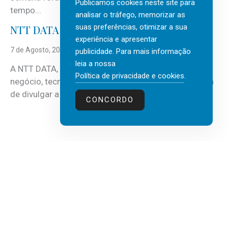
Publicamos cookies neste site para
tempo...
analisar o tráfego, memorizar as
suas preferências, otimizar a sua
NTT DATA Insurtech Global Outlook 2026
experiência e apresentar
7 de Agosto, 2026
publicidade. Para mais informação
leia a nossa
A NTT DATA, consultora global em serviços de
Política de privacidade e cookies
.
negócio, tecnologia e inteligência artificial (IA), acaba
de divulgar a mais recente...
CONCORDO