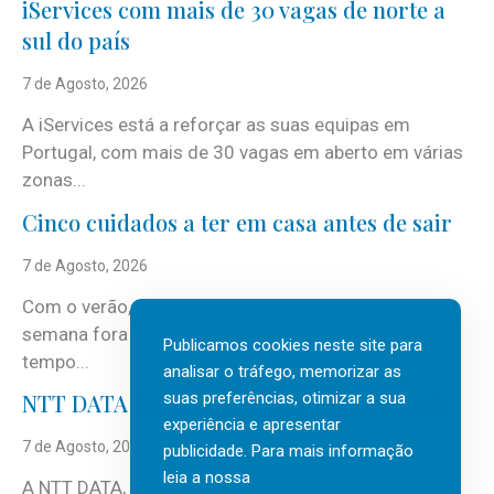
iServices com mais de 30 vagas de norte a
sul do país
7 de Agosto, 2026
A iServices está a reforçar as suas equipas em
Portugal, com mais de 30 vagas em aberto em várias
zonas...
Cinco cuidados a ter em casa antes de sair
7 de Agosto, 2026
Com o verão, chegam também as férias, os fins-de-
semana fora e os dias em que a casa fica mais
Publicamos cookies neste site para
tempo...
analisar o tráfego, memorizar as
suas preferências, otimizar a sua
NTT DATA Insurtech Global Outlook 2026
experiência e apresentar
7 de Agosto, 2026
publicidade. Para mais informação
leia a nossa
A NTT DATA, consultora global em serviços de