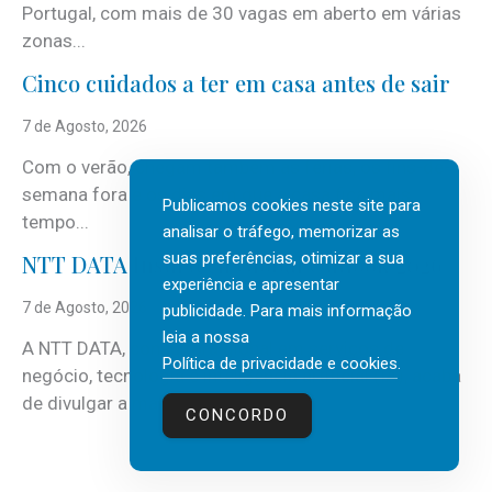
Portugal, com mais de 30 vagas em aberto em várias
zonas...
Cinco cuidados a ter em casa antes de sair
7 de Agosto, 2026
Com o verão, chegam também as férias, os fins-de-
semana fora e os dias em que a casa fica mais
Publicamos cookies neste site para
tempo...
analisar o tráfego, memorizar as
suas preferências, otimizar a sua
NTT DATA Insurtech Global Outlook 2026
experiência e apresentar
7 de Agosto, 2026
publicidade. Para mais informação
leia a nossa
A NTT DATA, consultora global em serviços de
Política de privacidade e cookies
.
negócio, tecnologia e inteligência artificial (IA), acaba
de divulgar a mais recente...
CONCORDO