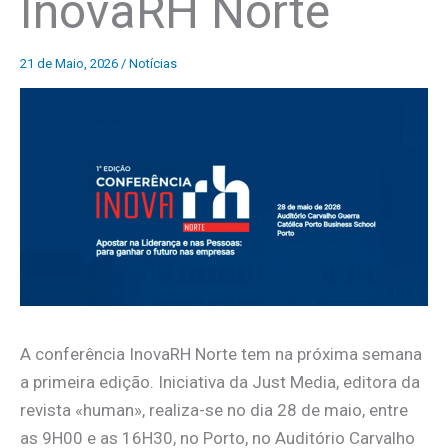
InovaRH Norte
21 de Maio, 2026
/
Notícias
A conferência InovaRH Norte tem na próxima semana
a primeira edição. Iniciativa da Just Media, editora da
revista «human», realiza-se no dia 28 de maio, entre
as 9H00 e as 16H30, no Porto, no Auditório Carvalho