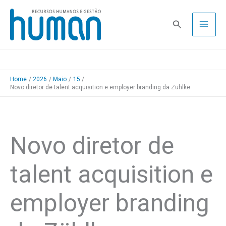
Skip
to
Pesquisa
content
Home
2026
Maio
15
Novo diretor de talent acquisition e employer branding da Zühlke
Novo diretor de
talent acquisition e
employer branding