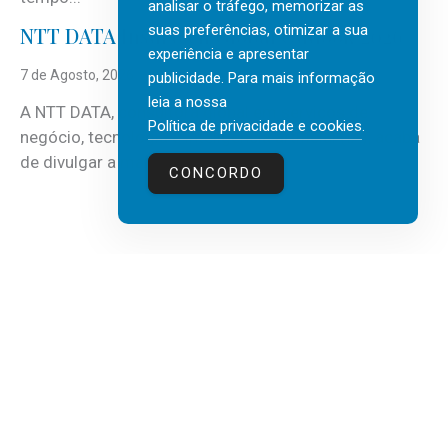
analisar o tráfego, memorizar as
suas preferências, otimizar a sua
NTT DATA Insurtech Global Outlook 2026
experiência e apresentar
7 de Agosto, 2026
publicidade. Para mais informação
leia a nossa
A NTT DATA, consultora global em serviços de
Política de privacidade e cookies
.
negócio, tecnologia e inteligência artificial (IA), acaba
de divulgar a mais recente...
CONCORDO