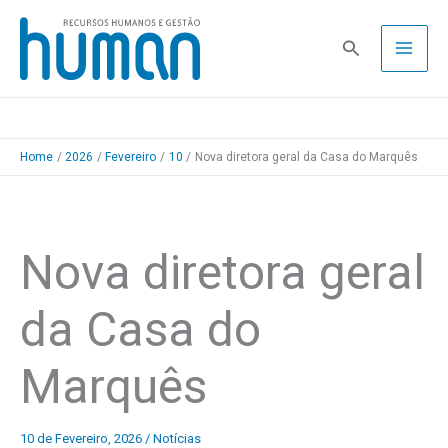
Skip
to
Pesquisa
content
Home
2026
Fevereiro
10
Nova diretora geral da Casa do Marquês
Nova diretora geral
da Casa do
Marquês
10 de Fevereiro, 2026
/
Notícias