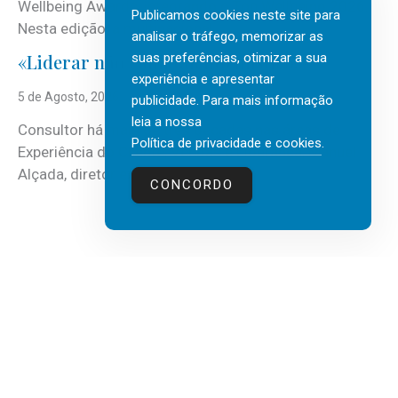
Wellbeing Awards, integrando o Top Wellbeing 2026.
Publicamos cookies neste site para
Nesta edição, a multinacional...
analisar o tráfego, memorizar as
suas preferências, otimizar a sua
«Liderar não é um talento místico.»
experiência e apresentar
5 de Agosto, 2026
publicidade. Para mais informação
leia a nossa
Consultor há mais de três décadas nas áreas de
Política de privacidade e cookies
.
Experiência do Cliente, Vendas e Liderança, Manuel
Alçada, diretor executivo da...
CONCORDO