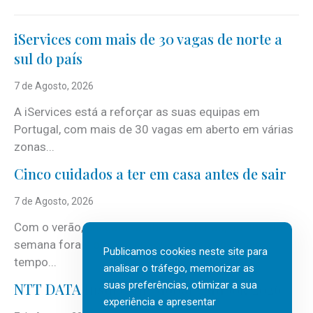
iServices com mais de 30 vagas de norte a
sul do país
7 de Agosto, 2026
A iServices está a reforçar as suas equipas em
Portugal, com mais de 30 vagas em aberto em várias
zonas...
Cinco cuidados a ter em casa antes de sair
7 de Agosto, 2026
Com o verão, chegam também as férias, os fins-de-
semana fora e os dias em que a casa fica mais
Publicamos cookies neste site para
tempo...
analisar o tráfego, memorizar as
suas preferências, otimizar a sua
NTT DATA Insurtech Global Outlook 2026
experiência e apresentar