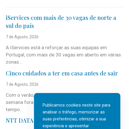
iServices com mais de 30 vagas de norte a
sul do país
7 de Agosto, 2026
A iServices está a reforçar as suas equipas em
Portugal, com mais de 30 vagas em aberto em várias
zonas...
Cinco cuidados a ter em casa antes de sair
7 de Agosto, 2026
Com o verão, chegam também as férias, os fins-de-
semana fora e os dias em que a casa fica mais
Publicamos cookies neste site para
tempo...
analisar o tráfego, memorizar as
suas preferências, otimizar a sua
NTT DATA Insurtech Global Outlook 2026
experiência e apresentar