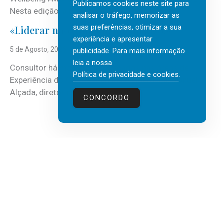
Publicamos cookies neste site para
Nesta edição, a multinacional...
analisar o tráfego, memorizar as
suas preferências, otimizar a sua
«Liderar não é um talento místico.»
experiência e apresentar
5 de Agosto, 2026
publicidade. Para mais informação
leia a nossa
Consultor há mais de três décadas nas áreas de
Política de privacidade e cookies
.
Experiência do Cliente, Vendas e Liderança, Manuel
Alçada, diretor executivo da...
CONCORDO