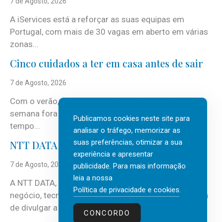
7 de Agosto, 2026
A iServices está a reforçar as suas equipas em
Portugal, com mais de 30 vagas em aberto em várias
zonas...
Cinco cuidados a ter em casa antes de sair
7 de Agosto, 2026
Com o verão, chegam também as férias, os fins-de-
semana fora e os dias em que a casa fica mais
Publicamos cookies neste site para
tempo...
analisar o tráfego, memorizar as
suas preferências, otimizar a sua
NTT DATA Insurtech Global Outlook 2026
experiência e apresentar
7 de Agosto, 2026
publicidade. Para mais informação
leia a nossa
A NTT DATA, consultora global em serviços de
Política de privacidade e cookies
.
negócio, tecnologia e inteligência artificial (IA), acaba
de divulgar a mais recente...
CONCORDO