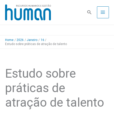
Skip
to
Pesquisa
content
Home
2026
Janeiro
16
Estudo sobre práticas de atração de talento
Estudo sobre
práticas de
atração de talento