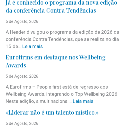
Já é conhecido o programa da nova edição
da conferência Contra Tendências
5 de Agosto, 2026
A Header divulgou o programa da edição de 2026 da
conferência Contra Tendências, que se realiza no dia
:
15 de…
Leia mais
J
Eurofirms em destaque nos Wellbeing
á
Awards
é
c
5 de Agosto, 2026
o
A Eurofirms – People first está de regresso aos
n
Wellbeing Awards, integrando o Top Wellbeing 2026.
h
:
Nesta edição, a multinacional…
Leia mais
e
E
c
«Liderar não é um talento místico.»
u
i
r
5 de Agosto, 2026
d