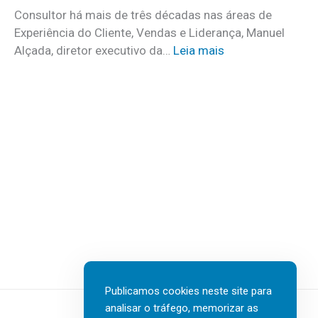
o
o
Consultor há mais de três décadas nas áreas de
f
o
Experiência do Cliente, Vendas e Liderança, Manuel
i
p
:
Alçada, diretor executivo da…
Leia mais
r
r
«
m
o
L
s
g
i
e
r
d
m
a
e
d
m
r
e
a
a
s
d
r
t
a
n
a
n
ã
q
o
o
u
v
é
e
a
u
n
Publicamos cookies neste site para
e
m
o
analisar o tráfego, memorizar as
d
t