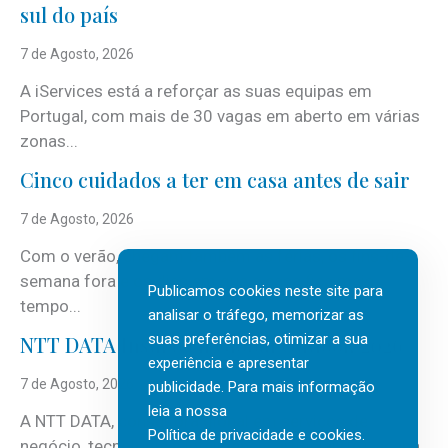
sul do país
7 de Agosto, 2026
A iServices está a reforçar as suas equipas em
Portugal, com mais de 30 vagas em aberto em várias
zonas...
Cinco cuidados a ter em casa antes de sair
7 de Agosto, 2026
Com o verão, chegam também as férias, os fins-de-
semana fora e os dias em que a casa fica mais
Publicamos cookies neste site para
tempo...
analisar o tráfego, memorizar as
suas preferências, otimizar a sua
NTT DATA Insurtech Global Outlook 2026
experiência e apresentar
7 de Agosto, 2026
publicidade. Para mais informação
leia a nossa
A NTT DATA, consultora global em serviços de
Política de privacidade e cookies
.
negócio, tecnologia e inteligência artificial (IA), acaba