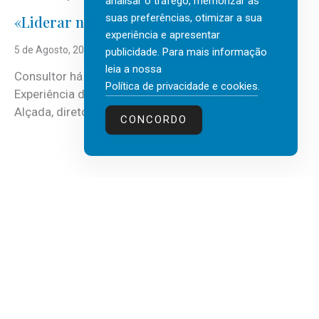
analisar o tráfego, memorizar as
suas preferências, otimizar a sua
«Liderar não é um talento místico.»
experiência e apresentar
5 de Agosto, 2026
publicidade. Para mais informação
leia a nossa
Consultor há mais de três décadas nas áreas de
Política de privacidade e cookies
.
Experiência do Cliente, Vendas e Liderança, Manuel
Alçada, diretor executivo da...
CONCORDO