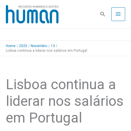
Skip
to
Pesquisa
content
Home
2025
Novembro
13
Lisboa continua a liderar nos salários em Portugal
Lisboa continua a
liderar nos salários
em Portugal