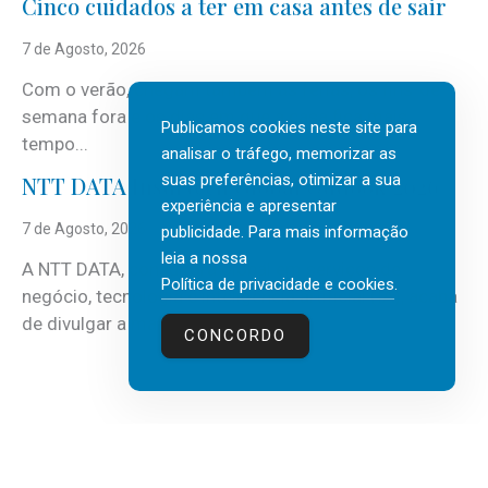
Cinco cuidados a ter em casa antes de sair
7 de Agosto, 2026
Com o verão, chegam também as férias, os fins-de-
semana fora e os dias em que a casa fica mais
Publicamos cookies neste site para
tempo...
analisar o tráfego, memorizar as
suas preferências, otimizar a sua
NTT DATA Insurtech Global Outlook 2026
experiência e apresentar
7 de Agosto, 2026
publicidade. Para mais informação
leia a nossa
A NTT DATA, consultora global em serviços de
Política de privacidade e cookies
.
negócio, tecnologia e inteligência artificial (IA), acaba
de divulgar a mais recente...
CONCORDO