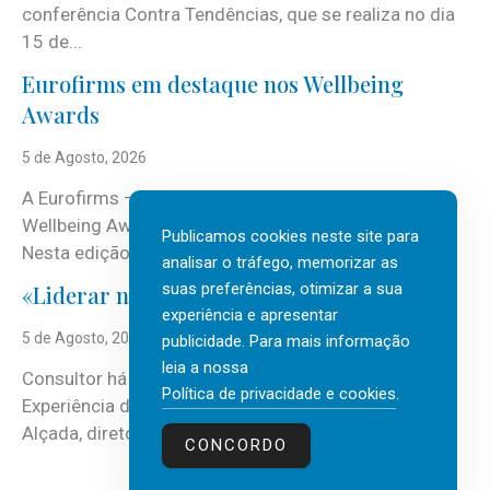
conferência Contra Tendências, que se realiza no dia
15 de...
Eurofirms em destaque nos Wellbeing
Awards
5 de Agosto, 2026
A Eurofirms – People first está de regresso aos
Wellbeing Awards, integrando o Top Wellbeing 2026.
Publicamos cookies neste site para
Nesta edição, a multinacional...
analisar o tráfego, memorizar as
suas preferências, otimizar a sua
«Liderar não é um talento místico.»
experiência e apresentar
5 de Agosto, 2026
publicidade. Para mais informação
leia a nossa
Consultor há mais de três décadas nas áreas de
Política de privacidade e cookies
.
Experiência do Cliente, Vendas e Liderança, Manuel
Alçada, diretor executivo da...
CONCORDO