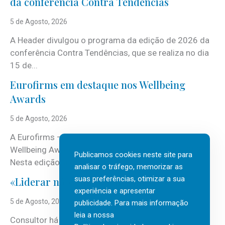
da conferência Contra Tendências
5 de Agosto, 2026
A Header divulgou o programa da edição de 2026 da
conferência Contra Tendências, que se realiza no dia
15 de...
Eurofirms em destaque nos Wellbeing
Awards
5 de Agosto, 2026
A Eurofirms – People first está de regresso aos
Wellbeing Awards, integrando o Top Wellbeing 2026.
Publicamos cookies neste site para
Nesta edição, a multinacional...
analisar o tráfego, memorizar as
suas preferências, otimizar a sua
«Liderar não é um talento místico.»
experiência e apresentar
5 de Agosto, 2026
publicidade. Para mais informação
leia a nossa
Consultor há mais de três décadas nas áreas de