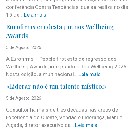
conferência Contra Tendências, que se realiza no dia
:
15 de…
Leia mais
J
Eurofirms em destaque nos Wellbeing
á
Awards
é
c
5 de Agosto, 2026
o
A Eurofirms – People first está de regresso aos
n
Wellbeing Awards, integrando o Top Wellbeing 2026.
h
:
Nesta edição, a multinacional…
Leia mais
e
E
c
«Liderar não é um talento místico.»
u
i
r
5 de Agosto, 2026
d
o
o
Consultor há mais de três décadas nas áreas de
f
o
Experiência do Cliente, Vendas e Liderança, Manuel
i
p
:
Alçada, diretor executivo da…
Leia mais
r
r
«
m
o