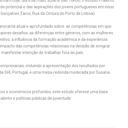
ntam hoje, dia 6 de maio, a partir das 10H30, o estudo «Talento
do potencial e das aspirações dos jovens portugueses em início
o Gonçalves Zarco, Rua da Cintura do Porto de Lisboa).
 panorama atual e aprofundado sobre: as competências em que
iores desafios; as diferenças entre géneros, com as mulheres
nitivo; a influência da formação académica e da experiência
 impacto das competências relacionais na decisão de emigrar
anifestar intenção de trabalhar fora do país.
 empresariais, incluindo a apresentação dos resultados por
da SHL Portugal, e uma mesa-redonda moderada por Susana
os e económicos profundos, este estudo oferece uma base
alento e políticas públicas de juventude.