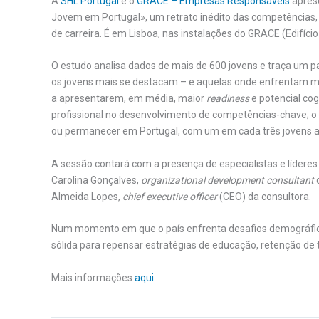
A
SHL Portugal
e o
GRACE – Empresas Responsáveis
aprese
Jovem em Portugal», um retrato inédito das competências, 
de carreira. É em Lisboa, nas instalações do GRACE (Edifíci
O estudo analisa dados de mais de 600 jovens e traça um
os jovens mais se destacam – e aquelas onde enfrentam ma
a apresentarem, em média, maior
readiness
e potencial cog
profissional no desenvolvimento de competências-chave; o
ou permanecer em Portugal, com um em cada três jovens a m
A sessão contará com a presença de especialistas e líderes
Carolina Gonçalves,
organizational development consultant
Almeida Lopes,
chief executive officer
(CEO) da consultora.
Num momento em que o país enfrenta desafios demográfic
sólida para repensar estratégias de educação, retenção de t
Mais informações
aqui
.