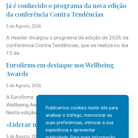
Já é conhecido o programa da nova edição
da conferência Contra Tendências
5 de Agosto, 2026
A Header divulgou o programa da edição de 2026 da
conferência Contra Tendências, que se realiza no dia
15 de...
Eurofirms em destaque nos Wellbeing
Awards
5 de Agosto, 2026
A Eurofirms – People first está de regresso aos
Wellbeing Awards, integrando o Top Wellbeing 2026.
Publicamos cookies neste site para
Nesta edição, a multinacional...
analisar o tráfego, memorizar as
suas preferências, otimizar a sua
«Liderar não é um talento místico.»
experiência e apresentar
5 de Agosto, 2026
publicidade. Para mais informação