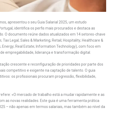
os, apresentou o seu Guia Salarial 2025, um estudo
ortugal, identifica os perfis mais procurados e destaca as
ado. O documento reúne dados atualizados em 14 setores-chave
Tax Legal; Sales & Marketing; Retail; Hospitality; Healthcare &
cs; Energy; Real Estate; Information Technology), com foco em
de empregabilidade, liderança e transformação digital.
ção crescente e reconfiguração de prioridades por parte dos
s competitivo e exigente na captação de talento. O guia
tivos: os profissionais procuram progressão, flexibilidade,
 refere: «O mercado de trabalho está a mudar rapidamente e as
com as novas realidades. Este guia é uma ferramenta prática
025 – não apenas em termos salariais, mas também ao nível da