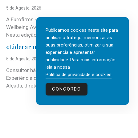
5 de Agosto, 2026
A Eurofirms – People first está de regresso aos
Wellbeing Awards, integrando o Top Wellbeing 2026.
Publicamos cookies neste site para
Nesta edição, a multinacional...
analisar o tráfego, memorizar as
suas preferências, otimizar a sua
«Liderar não é um talento místico.»
experiência e apresentar
5 de Agosto, 2026
publicidade. Para mais informação
leia a nossa
Consultor há mais de três décadas nas áreas de
Política de privacidade e cookies
.
Experiência do Cliente, Vendas e Liderança, Manuel
Alçada, diretor executivo da...
CONCORDO