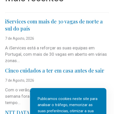
iServices com mais de 30 vagas de norte a
sul do país
7 de Agosto, 2026
A iServices está a reforçar as suas equipas em
Portugal, com mais de 30 vagas em aberto em várias
zonas...
Cinco cuidados a ter em casa antes de sair
7 de Agosto, 2026
Com o verão, chegam também as férias, os fins-de-
semana fora e os dias em que a casa fica mais
Publicamos cookies neste site para
tempo...
analisar o tráfego, memorizar as
suas preferências, otimizar a sua
NTT DATA Insurtech Global Outlook 2026