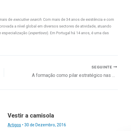
onais de
executive search
. Com mais de 34 anos de existência e com
rovada a nível global em diversos sectores de atividade, atuando
 especialização (
expertises
). Em Portugal há 14 anos, é uma das
SEGUINTE
A formação como pilar estratégico nas organizações e o papel dos fundos de compensação
Vestir a camisola
Artigos
•
30 de Dezembro, 2016