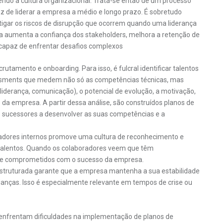
endo a cultura organizacional. Trata-se então de um processo
paz de liderar a empresa a médio e longo prazo. É sobretudo
mitigar os riscos de disrupção que ocorrem quando uma liderança
 aumenta a confiança dos stakeholders, melhora a retenção de
 capaz de enfrentar desafios complexos
tamento e onboarding. Para isso, é fulcral identificar talentos
ssessments que medem não só as competências técnicas, mas
erança, comunicação), o potencial de evolução, a motivação,
da empresa. A partir dessa análise, são construídos planos de
s sucessores a desenvolver as suas competências e a
radores internos promove uma cultura de reconhecimento e
 talentos. Quando os colaboradores veem que têm
s e comprometidos com o sucesso da empresa.
estruturada garante que a empresa mantenha a sua estabilidade
as. Isso é especialmente relevante em tempos de crise ou
 enfrentam dificuldades na implementação de planos de