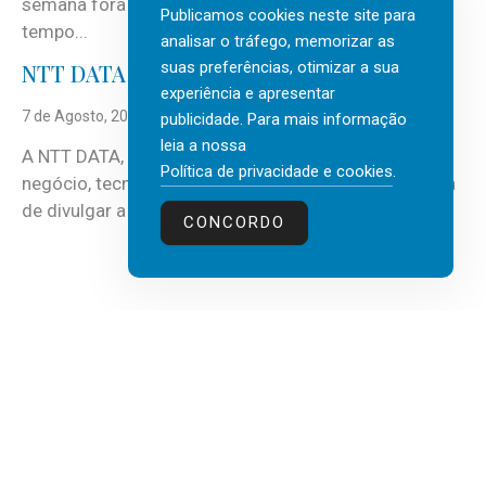
semana fora e os dias em que a casa fica mais
Publicamos cookies neste site para
tempo...
analisar o tráfego, memorizar as
suas preferências, otimizar a sua
NTT DATA Insurtech Global Outlook 2026
experiência e apresentar
7 de Agosto, 2026
publicidade. Para mais informação
leia a nossa
A NTT DATA, consultora global em serviços de
Política de privacidade e cookies
.
negócio, tecnologia e inteligência artificial (IA), acaba
de divulgar a mais recente...
CONCORDO