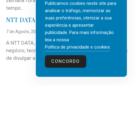
semana fora e os dias em que a casa fica mais
Publicamos cookies neste site para
tempo...
analisar o tráfego, memorizar as
suas preferências, otimizar a sua
NTT DATA Insurtech Global Outlook 2026
experiência e apresentar
7 de Agosto, 2026
publicidade. Para mais informação
leia a nossa
A NTT DATA, consultora global em serviços de
Política de privacidade e cookies
.
negócio, tecnologia e inteligência artificial (IA), acaba
de divulgar a mais recente...
CONCORDO