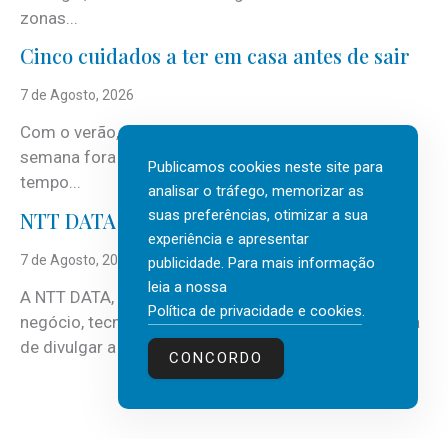
zonas...
Cinco cuidados a ter em casa antes de sair
7 de Agosto, 2026
Com o verão, chegam também as férias, os fins-de-
semana fora e os dias em que a casa fica mais
Publicamos cookies neste site para
tempo...
analisar o tráfego, memorizar as
suas preferências, otimizar a sua
NTT DATA Insurtech Global Outlook 2026
experiência e apresentar
7 de Agosto, 2026
publicidade. Para mais informação
leia a nossa
A NTT DATA, consultora global em serviços de
Política de privacidade e cookies
.
negócio, tecnologia e inteligência artificial (IA), acaba
de divulgar a mais recente...
CONCORDO