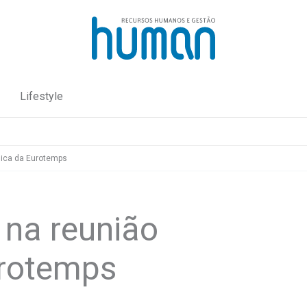
Lifestyle
gica da Eurotemps
 na reunião
urotemps