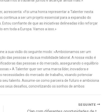
ntinuarmos a trabalhar juntos e alcançar ainda mais.»
r, acrescenta: «Foi uma honra representar a Talenter nesta
s continua a ser um projeto essencial para a expansão do
Estou confiante de que as iniciativas delineadas irão reforçar
nto em toda a Europa. Vamos a isso.»
define a sua visão do seguinte modo: «Ambicionamos ser um
ção das pessoas e da sua mobilidade laboral. A nossa visão é
ificadoras das pessoas e do mercado, assegurando o equilíbrio
oas.» A Talenter quer ser uma marca líder, inovadora e
as necessidades do mercado de trabalho, visando potenciar
 o seu talento. Assume-se como parceira de futuro e ambiciona
 nos seus desafios, concretizando os sonhos de ambos
SEGUINTE
Clan com diferentes oportunidades de trabalho em Santarém