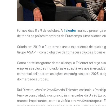
Foi nos dias 8 e 9 de outubro. A
Talenter
marcou presença em
de todos os países membros da Eurotemps, uma aliança eu
Criada em 2019, a Eurotemps une a experiência de quatro g
Grupo ASAP – com o objetivo de fornecer soluções locais 
Como parte integrante desta aliança, a Talenter reforça o 
empresas soluções inovadoras e adaptáveis aos mercados c
comercial delinearam as ações estratégicas para 2025, traç
do mercado europeu.
Rui Oliveira,
chief sales officer
da Talenter, assinala: «Partic
tem-se consolidado nos principais mercados da União Euro
marcos importantes, como a vitória em
tenders
europeus. Es