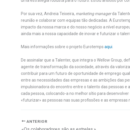
uma estratégia robusta para o futuro. Estou ansioso por co
Por sua vez, Andreia Teixeira,
marketing manager
da Talente
reunião e colaborar com equipas tão dedicadas. A Eurotemp
impacto da nossa marca e do nosso negócio a nível europeu. 
ainda mais a nossa capacidade de inovar e futurizar o tale
Mais informações sobre o projeto Eurotemps
aqui
.
De assinalar que a Talenter, que integra o Wellow Group, 
agente de transformação da sociedade, através da valoriza
contribuir para um futuro de oportunidade de emprego qual
entre as necessidades das empresas e as ambições das pess
impulsionadora do encontro entre o talento das pessoas e 
cada pessoa, colocando-a no melhor sítio para desenvolver
«futurizar» as pessoas nas suas profissões e as empresas
ANTERIOR
«Os colaboradores são as estrelas.»