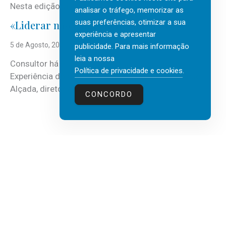
Nesta edição, a multinacional...
analisar o tráfego, memorizar as
suas preferências, otimizar a sua
«Liderar não é um talento místico.»
experiência e apresentar
5 de Agosto, 2026
publicidade. Para mais informação
leia a nossa
Consultor há mais de três décadas nas áreas de
Política de privacidade e cookies
.
Experiência do Cliente, Vendas e Liderança, Manuel
Alçada, diretor executivo da...
CONCORDO