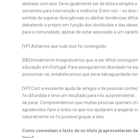
alinhado com isso. Deve igualmente ser de leitura simples e 
sementes para intervenção e melhoria. Entre nós – os doi
sentido de superar divergências ou alinhar tendências difí
debatendo o projeto em função dos obstáculos e das ideias 
para a comunidade, apesar de estar associado a um caráct
[VP] Achamos que tudo isso foi conseguido.
[RB] Inicialmente imaginávamos que ia ser difícil conseguirm
educação em Portugal. Para assegurarmos liberdade na ex
pronunciar-se, estabelecemos que seria salvaguardada con
[VP] Com a excelente ajuda de amigos e de pessoas conhecid
foi difundida e teve um resultado para nós surpreendente… 
de parar. Compreendemos que muitas pessoas queriam ofer
agradecidos face a todos os que nos ajudaram a angariar co
naturalmente só foi possível graças a eles.
Como comentam o facto de no título já apresentarem de
livro?