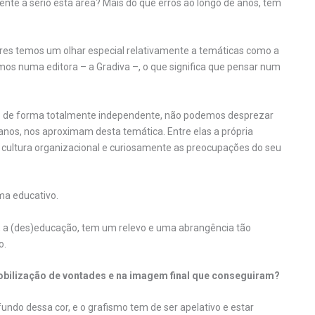
e a sério esta área? Mais do que erros ao longo de anos, têm
res temos um olhar especial relativamente a temáticas como a
os numa editora – a Gradiva –, o que significa que pensar num
ido de forma totalmente independente, não podemos desprezar
anos, nos aproximam desta temática. Entre elas a própria
a cultura organizacional e curiosamente as preocupações do seu
ma educativo.
, a (des)educação, tem um relevo e uma abrangência tão
o.
bilização de vontades e na imagem final que conseguiram?
ndo dessa cor, e o grafismo tem de ser apelativo e estar