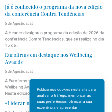
Já é conhecido o programa da nova edição
da conferência Contra Tendências
5 de Agosto, 2026
A Header divulgou o programa da edição de 2026 da
conferência Contra Tendências, que se realiza no dia
15 de...
Eurofirms em destaque nos Wellbeing
Awards
5 de Agosto, 2026
A Eurofirms – People first está de regresso aos
Wellbeing Awards, integrando o Top Wellbeing 2026.
Publicamos cookies neste site para
Nesta edição, a multinacional...
analisar o tráfego, memorizar as
suas preferências, otimizar a sua
«Liderar não é um talento místico.»
experiência e apresentar