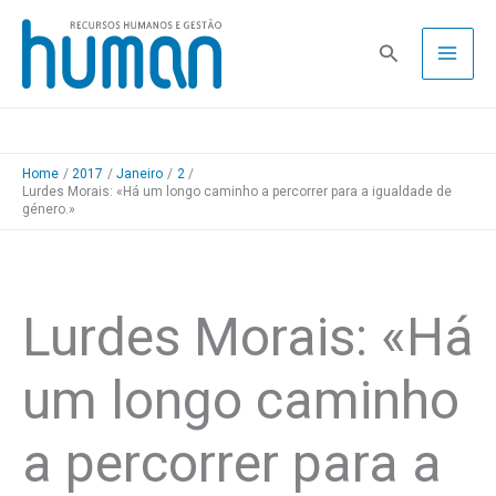
Skip
to
Pesquisa
content
Home
2017
Janeiro
2
Lurdes Morais: «Há um longo caminho a percorrer para a igualdade de
género.»
Lurdes Morais: «Há
um longo caminho
a percorrer para a