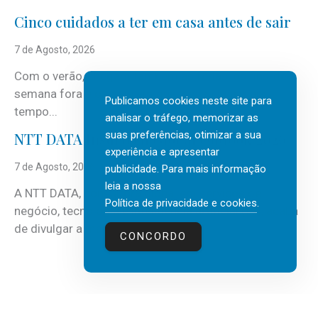
Cinco cuidados a ter em casa antes de sair
7 de Agosto, 2026
Com o verão, chegam também as férias, os fins-de-
semana fora e os dias em que a casa fica mais
Publicamos cookies neste site para
tempo...
analisar o tráfego, memorizar as
suas preferências, otimizar a sua
NTT DATA Insurtech Global Outlook 2026
experiência e apresentar
7 de Agosto, 2026
publicidade. Para mais informação
leia a nossa
A NTT DATA, consultora global em serviços de
Política de privacidade e cookies
.
negócio, tecnologia e inteligência artificial (IA), acaba
de divulgar a mais recente...
CONCORDO