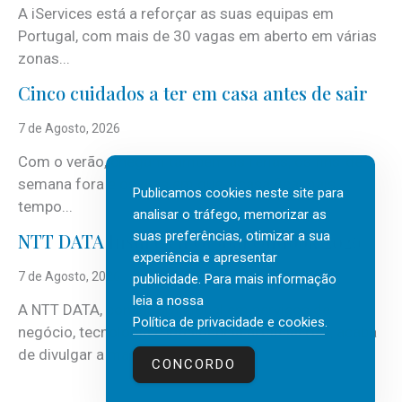
A iServices está a reforçar as suas equipas em
Portugal, com mais de 30 vagas em aberto em várias
zonas...
Cinco cuidados a ter em casa antes de sair
7 de Agosto, 2026
Com o verão, chegam também as férias, os fins-de-
semana fora e os dias em que a casa fica mais
Publicamos cookies neste site para
tempo...
analisar o tráfego, memorizar as
suas preferências, otimizar a sua
NTT DATA Insurtech Global Outlook 2026
experiência e apresentar
7 de Agosto, 2026
publicidade. Para mais informação
leia a nossa
A NTT DATA, consultora global em serviços de
Política de privacidade e cookies
.
negócio, tecnologia e inteligência artificial (IA), acaba
de divulgar a mais recente...
CONCORDO