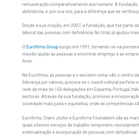
remuneração comparativamente aos homens. A fundação a
deficiência, e, por sua vez, para a diferença que se verifica 
Desde a sua criação, em 2007, a fundação, que faz parte d
laboral das pessoas com deficiência. No total, já ajudou m
O
Eurofirms Group
surgiu em 1991, tornando-se na primeira
missão ajudar as pessoas a encontrar emprego e as empresa
first».
Na Eurofirms, as pessoas e o seu bem-estar são o centro d
liderança por valores, procura-se o
match
cultural perfeito
rede de mais de 150 delegações em Espanha, Portugal, Itália,
sectores. Através da sua fundação, promove a incorporação
sociedade mais justa e equitativa, onde as competências sã
Eurofirms, Claire Joster e Eurofirms Foundation são as ma
quais oferece serviços de trabalho temporário, recrutament
externalização e incorporação de pessoas com deficiência.