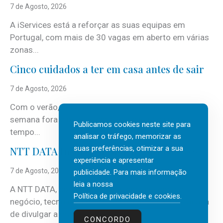
7 de Agosto, 2026
A iServices está a reforçar as suas equipas em
Portugal, com mais de 30 vagas em aberto em várias
zonas...
Cinco cuidados a ter em casa antes de sair
7 de Agosto, 2026
Com o verão, chegam também as férias, os fins-de-
semana fora e os dias em que a casa fica mais
Publicamos cookies neste site para
tempo...
analisar o tráfego, memorizar as
suas preferências, otimizar a sua
NTT DATA Insurtech Global Outlook 2026
experiência e apresentar
7 de Agosto, 2026
publicidade. Para mais informação
leia a nossa
A NTT DATA, consultora global em serviços de
Política de privacidade e cookies
.
negócio, tecnologia e inteligência artificial (IA), acaba
de divulgar a mais recente...
CONCORDO