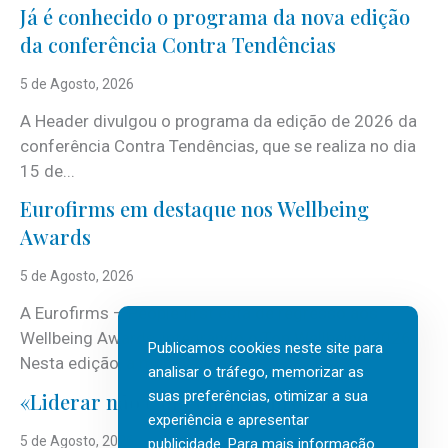
Já é conhecido o programa da nova edição
da conferência Contra Tendências
5 de Agosto, 2026
A Header divulgou o programa da edição de 2026 da
conferência Contra Tendências, que se realiza no dia
15 de...
Eurofirms em destaque nos Wellbeing
Awards
5 de Agosto, 2026
A Eurofirms – People first está de regresso aos
Wellbeing Awards, integrando o Top Wellbeing 2026.
Publicamos cookies neste site para
Nesta edição, a multinacional...
analisar o tráfego, memorizar as
suas preferências, otimizar a sua
«Liderar não é um talento místico.»
experiência e apresentar
5 de Agosto, 2026
publicidade. Para mais informação