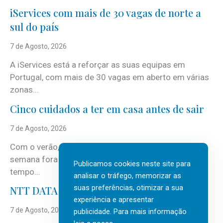
iServices com mais de 30 vagas de norte a
sul do país
7 de Agosto, 2026
A iServices está a reforçar as suas equipas em
Portugal, com mais de 30 vagas em aberto em várias
zonas...
Cinco cuidados a ter em casa antes de sair
7 de Agosto, 2026
Com o verão, chegam também as férias, os fins-de-
semana fora e os dias em que a casa fica mais
Publicamos cookies neste site para
tempo...
analisar o tráfego, memorizar as
suas preferências, otimizar a sua
NTT DATA Insurtech Global Outlook 2026
experiência e apresentar
7 de Agosto, 2026
publicidade. Para mais informação