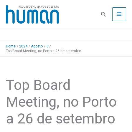
Skip
to
Pesquisa
content
Home
2024
Agosto
6
Top Board Meeting, no Porto a 26 de setembro
Top Board
Meeting, no Porto
a 26 de setembro