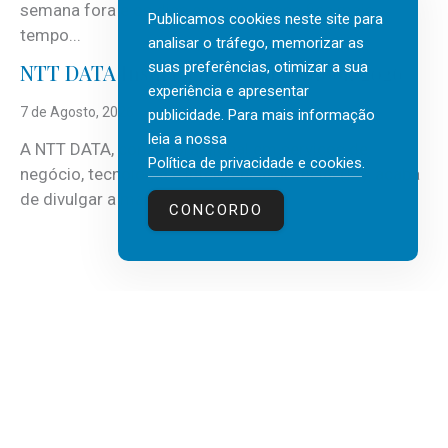
semana fora e os dias em que a casa fica mais
Publicamos cookies neste site para
tempo...
analisar o tráfego, memorizar as
suas preferências, otimizar a sua
NTT DATA Insurtech Global Outlook 2026
experiência e apresentar
7 de Agosto, 2026
publicidade. Para mais informação
leia a nossa
A NTT DATA, consultora global em serviços de
Política de privacidade e cookies
.
negócio, tecnologia e inteligência artificial (IA), acaba
de divulgar a mais recente...
CONCORDO