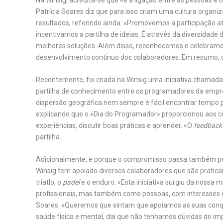
Patrícia Soares diz que para isso criam uma cultura organiza
resultados, referindo ainda: «Promovemos a participação a
incentivamos a partilha de ideias. É através da diversida
melhores soluções. Além disso, reconhecemos e celebramos o
desenvolvimento contínuo dos colaboradores. Em resumo, 
Recentemente, foi criada na Winsig uma iniciativa chamada
partilha de conhecimento entre os programadores da empre
dispersão geográfica nem sempre é fácil encontrar tempo pa
explicando que o «Dia do Programador» proporcionou aos co
experiências, discutir boas práticas e aprender. «O
feedback
partilha.
Adicionalmente, e porque o compromisso passa também pelo
Winsig tem apoiado diversos colaboradores que são pratica
triatlo, o
padel
e o enduro. «Esta iniciativa surgiu da nossa
profissionais, mas também como pessoas, com interesses e 
Soares. «Queremos que sintam que apoiamos as suas conqui
saúde física e mental, daí que não tenhamos dúvidas do im