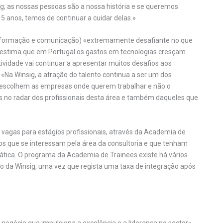
ig; as nossas pessoas são a nossa história e se queremos
5 anos, temos de continuar a cuidar delas.»
 informação e comunicação) «extremamente desafiante no que
 estima que em Portugal os gastos em tecnologias cresçam
ividade vai continuar a apresentar muitos desafios aos
 «Na Winsig, a atração do talento continua a ser um dos
e escolhem as empresas onde querem trabalhar e não o
s no radar dos profissionais desta área e também daqueles que
 vagas para estágios profissionais, através da Academia de
dos que se interessam pela área da consultoria e que tenham
ática. O programa da Academia de Trainees existe há vários
o da Winsig, uma vez que regista uma taxa de integração após
.
 negócio que impulsiona a excelência e a liderança no sector».