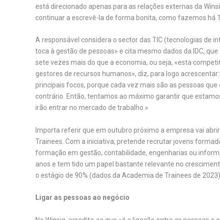
está direcionado apenas para as relações externas da Wins
continuar a escrevê-la de forma bonita, como fazemos há 1
A responsável considera o sector das TIC (tecnologias de
toca à gestão de pessoas» e cita mesmo dados da IDC, que
sete vezes mais do que a economia, ou seja, «esta competit
gestores de recursos humanos», diz, para logo acrescentar:
principais focos, porque cada vez mais são as pessoas qu
contrário. Então, tentamos ao máximo garantir que estamo
irão entrar no mercado de trabalho.»
Importa referir que em outubro próximo a empresa vai abrir
Trainees. Com a iniciativa, pretende recrutar jovens forma
formação em gestão, contabilidade, engenharias ou inform
anos e tem tido um papel bastante relevante no cresciment
o estágio de 90% (dados da Academia de Trainees de 2023)
Ligar as pessoas ao negócio
Na Winsig, acredita-se que «é a ligação entre as pessoas e o