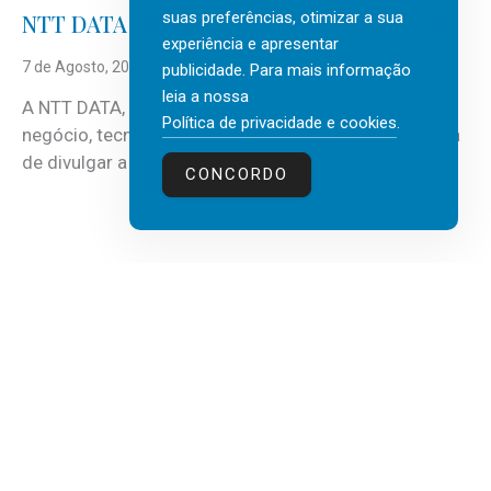
suas preferências, otimizar a sua
NTT DATA Insurtech Global Outlook 2026
experiência e apresentar
7 de Agosto, 2026
publicidade. Para mais informação
leia a nossa
A NTT DATA, consultora global em serviços de
Política de privacidade e cookies
.
negócio, tecnologia e inteligência artificial (IA), acaba
de divulgar a mais recente...
CONCORDO