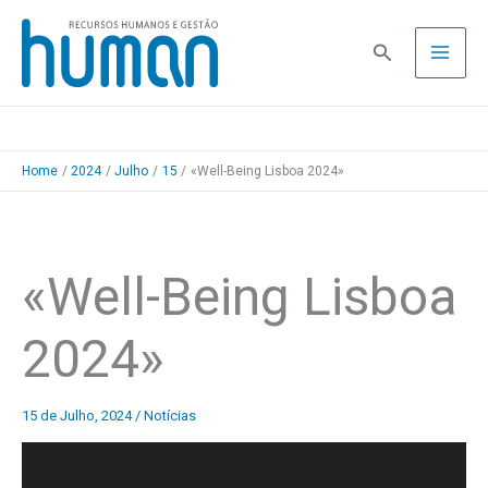
Skip
to
Pesquisa
content
Home
2024
Julho
15
«Well-Being Lisboa 2024»
«Well-Being Lisboa
2024»
15 de Julho, 2024
/
Notícias