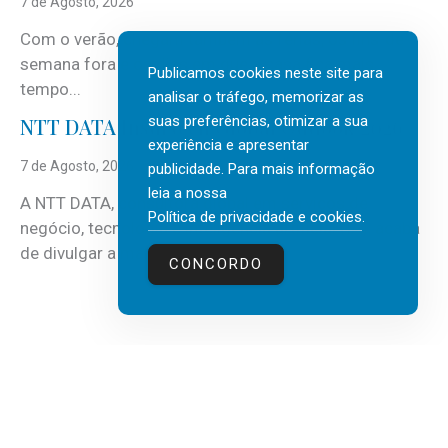
7 de Agosto, 2026
Com o verão, chegam também as férias, os fins-de-
semana fora e os dias em que a casa fica mais
Publicamos cookies neste site para
tempo...
analisar o tráfego, memorizar as
suas preferências, otimizar a sua
NTT DATA Insurtech Global Outlook 2026
experiência e apresentar
7 de Agosto, 2026
publicidade. Para mais informação
leia a nossa
A NTT DATA, consultora global em serviços de
Política de privacidade e cookies
.
negócio, tecnologia e inteligência artificial (IA), acaba
de divulgar a mais recente...
CONCORDO