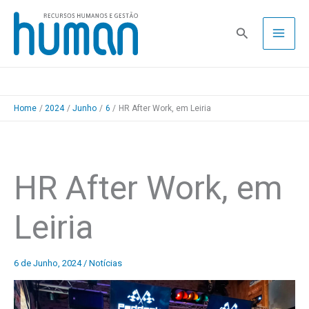
Skip
to
Pesquisa
content
Home
2024
Junho
6
HR After Work, em Leiria
HR After Work, em
Leiria
6 de Junho, 2024
/
Notícias