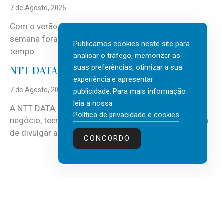
7 de Agosto, 2026
Com o verão, chegam também as férias, os fins-de-
semana fora e os dias em que a casa fica mais
Publicamos cookies neste site para
tempo...
analisar o tráfego, memorizar as
suas preferências, otimizar a sua
NTT DATA Insurtech Global Outlook 2026
experiência e apresentar
7 de Agosto, 2026
publicidade. Para mais informação
leia a nossa
A NTT DATA, consultora global em serviços de
Política de privacidade e cookies
.
negócio, tecnologia e inteligência artificial (IA), acaba
de divulgar a mais recente...
CONCORDO