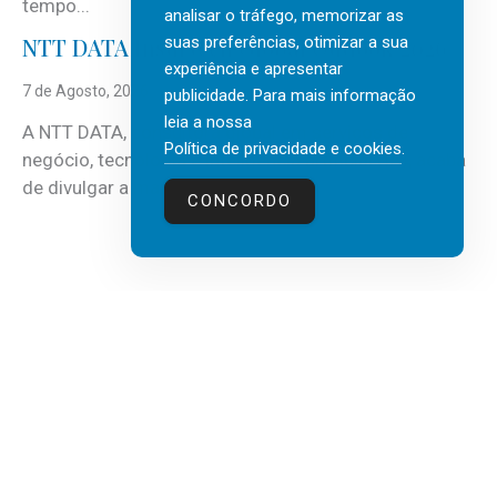
tempo...
analisar o tráfego, memorizar as
suas preferências, otimizar a sua
NTT DATA Insurtech Global Outlook 2026
experiência e apresentar
7 de Agosto, 2026
publicidade. Para mais informação
leia a nossa
A NTT DATA, consultora global em serviços de
Política de privacidade e cookies
.
negócio, tecnologia e inteligência artificial (IA), acaba
de divulgar a mais recente...
CONCORDO