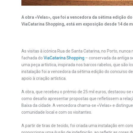
A obra «Velas», que foi a vencedora da sétima edição do
ViaCatarina Shopping, está em exposição desde 14 de ma
As visitas à icónica Rua de Santa Catarina, no Porto, nun
fachada do
ViaCatarina Shopping
– conservada da antiga s
uma peça artística, inspirada nos barcos rabelos, que são í
instalação foi a vencedora da sétima edição do concurso de 
apoio à criação artística.
A obra, que recebeu o prémio de 25 mil euros, destacou-se 
como desafio apresentar propostas que refletissem a relaç
Baixa da cidade. A vencedora chama-se «Velas» e distingue
comunidade local e com os visitantes.
A partir de tiras de tecido, foi criada uma instalação em 
proporciona uma ilusão de indefinição, ao refletir as cores do