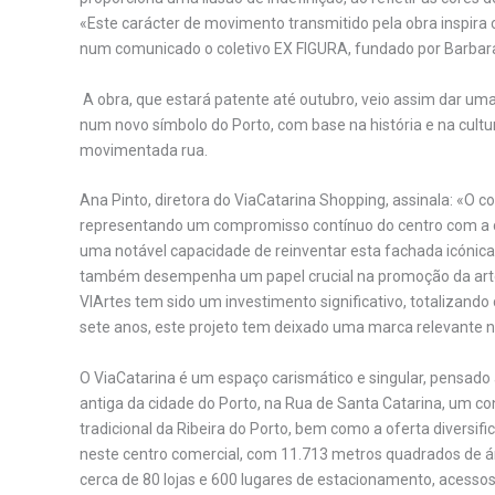
«Este carácter de movimento transmitido pela obra inspira 
num comunicado o coletivo EX FIGURA, fundado por Barbara 
A obra, que estará patente até outubro, veio assim dar um
num novo símbolo do Porto, com base na história e na cultu
movimentada rua.
Ana Pinto, diretora do ViaCatarina Shopping, assinala: «O c
representando um compromisso contínuo do centro com a cu
uma notável capacidade de reinventar esta fachada icónica d
também desempenha um papel crucial na promoção da arte p
VIArtes tem sido um investimento significativo, totalizand
sete anos, este projeto tem deixado uma marca relevante n
O ViaCatarina é um espaço carismático e singular, pensado
antiga da cidade do Porto, na Rua de Santa Catarina, um c
tradicional da Ribeira do Porto, bem como a oferta diversif
neste centro comercial, com 11.713 metros quadrados de ár
cerca de 80 lojas e 600 lugares de estacionamento, acesso