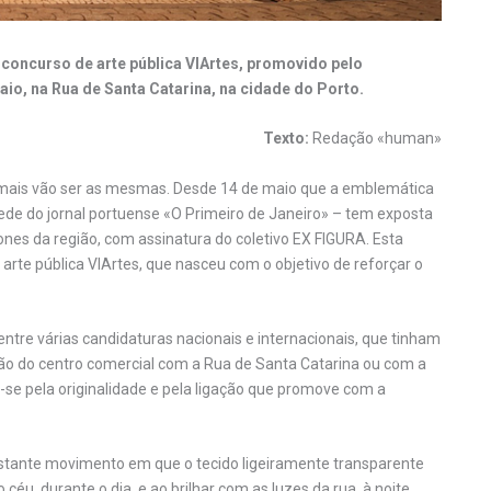
 concurso de arte pública VIArtes, promovido pelo
io, na Rua de Santa Catarina, na cidade do Porto.
Texto:
Redação «human»
ca mais vão ser as mesmas. Desde 14 de maio que a emblemática
ede do jornal portuense «O Primeiro de Janeiro» – tem exposta
cones da região, com assinatura do coletivo EX FIGURA. Esta
arte pública VIArtes, que nasceu com o objetivo de reforçar o
entre várias candidaturas nacionais e internacionais, que tinham
ão do centro comercial com a Rua de Santa Catarina ou com a
-se pela originalidade e pela ligação que promove com a
constante movimento em que o tecido ligeiramente transparente
 céu, durante o dia, e ao brilhar com as luzes da rua, à noite.