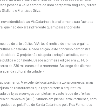
cada pessoa a vê-lo sempre de uma perspetiva singular», refere
Stallone e Francisco Silva.
a nova identidade ao ViaCatarina e transformar a sua fachada
ra, que não deixará indiferente quem passar por esta
oncurso de arte pública VIArtes é motivo de imenso orgulho,
ltura e o talento. A cada edição, este concurso demonstra
a cidade. O projeto não só apoia a criação artística, como
ública e do talento. Desde a primeira edição em 2014, o
o cerca de 230 mil euros até o momento. Ao longo dos últimos
a agenda cultural da cidade.»
 ao pormenor. A excelente localização na zona comercial mais
onjunto de restaurantes que reproduzem a arquitetura
icada de lojas e serviços completam o vasto leque de ofertas
ea bruta locável (ABL). Situado em plena Baixa Portuense, com
s pedestres pela Rua de Santa Catarina e pela Rua Fernandes