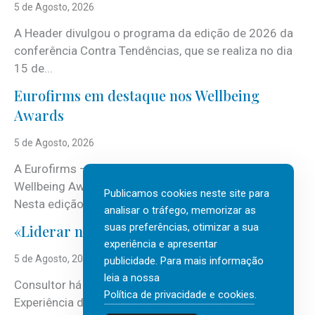
5 de Agosto, 2026
A Header divulgou o programa da edição de 2026 da
conferência Contra Tendências, que se realiza no dia
15 de...
Eurofirms em destaque nos Wellbeing
Awards
5 de Agosto, 2026
A Eurofirms – People first está de regresso aos
Wellbeing Awards, integrando o Top Wellbeing 2026.
Publicamos cookies neste site para
Nesta edição, a multinacional...
analisar o tráfego, memorizar as
suas preferências, otimizar a sua
«Liderar não é um talento místico.»
experiência e apresentar
5 de Agosto, 2026
publicidade. Para mais informação
leia a nossa
Consultor há mais de três décadas nas áreas de
Política de privacidade e cookies
.
Experiência do Cliente, Vendas e Liderança, Manuel