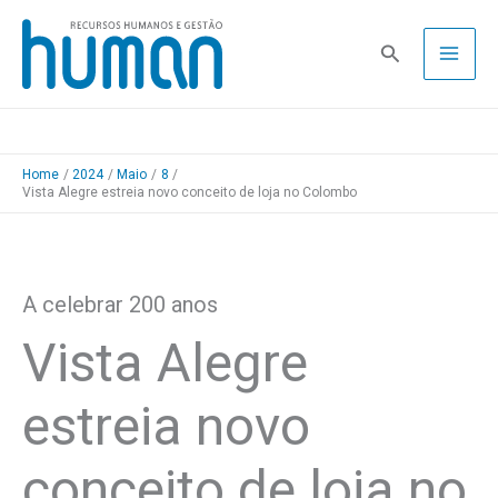
Skip
to
Pesquisa
content
Home
2024
Maio
8
Vista Alegre estreia novo conceito de loja no Colombo
A celebrar 200 anos
Vista Alegre
estreia novo
conceito de loja no