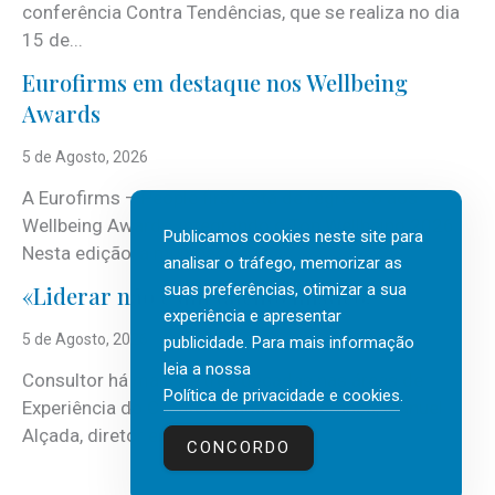
conferência Contra Tendências, que se realiza no dia
15 de...
Eurofirms em destaque nos Wellbeing
Awards
5 de Agosto, 2026
A Eurofirms – People first está de regresso aos
Wellbeing Awards, integrando o Top Wellbeing 2026.
Publicamos cookies neste site para
Nesta edição, a multinacional...
analisar o tráfego, memorizar as
suas preferências, otimizar a sua
«Liderar não é um talento místico.»
experiência e apresentar
5 de Agosto, 2026
publicidade. Para mais informação
leia a nossa
Consultor há mais de três décadas nas áreas de
Política de privacidade e cookies
.
Experiência do Cliente, Vendas e Liderança, Manuel
Alçada, diretor executivo da...
CONCORDO