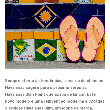
Sempre atenta às tendências, a marca de chinelos
Havaianas sugere para o próximo verão as
Havaianas Slim Point que acaba de lançar. Este
novo modelo é uma reinvenção moderna e
cool
das
clássicas Havaianas Slim, um ícone da marca.