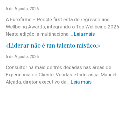
c
5 de Agosto, 2026
o
A Eurofirms – People first está de regresso aos
n
Wellbeing Awards, integrando o Top Wellbeing 2026.
h
:
Nesta edição, a multinacional…
Leia mais
e
E
c
«Liderar não é um talento místico.»
u
i
r
5 de Agosto, 2026
d
o
o
Consultor há mais de três décadas nas áreas de
f
o
Experiência do Cliente, Vendas e Liderança, Manuel
i
p
:
Alçada, diretor executivo da…
Leia mais
r
r
«
m
o
L
s
g
i
e
r
d
m
a
e
d
m
r
e